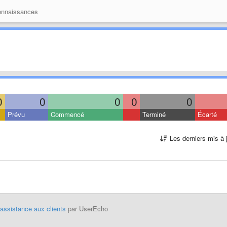
onnaissances
0
0
0
0
0
Prévu
Commencé
Terminé
Écarté
Les derniers mis à 
'assistance aux clients
par UserEcho