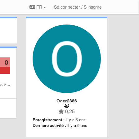
FR
Se connecter / S'inscrire
0
jour
Олег2386
0,25
Enregistrement :
il y a 5 ans
Dernière activité :
il y a 5 ans