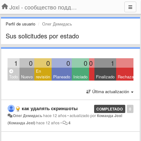
Joxi - сообщество поддержки
Perfil de usuario
Олег Демидась
Sus solicitudes por estado
1
0
0
0
0
0
1
0
En
Todo
Nuevo
revisión
Planeado
Iniciado
Finalizado
Rechazado
Última actualización
как удалять скриншоты
COMPLETADO
0
Олег Демидась
hace 12 años
•
actualizado por
Команда Joxi
(Команда Joxi)
hace 12 años
•
4