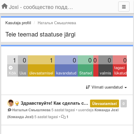
Joxi - сообщество поддержки
Kasutaja profiil
Наталья Смышляева
Teie teemad staatuse järgi
1
0
1
0
0
0
0
0
tagasi
Kõik
Uus
ülevaatamisel
kavandatud
Started
valmis
lükatud
Viimati uuendatud
Здравствуйте! Как сделать скриншот нескольких страниц, а не только фрагмента экрана?
Ülevaatamisel
0
Наталья Смышляева
5 aastat tagasi
•
uuendaja
Команда Joxi
(Команда Joxi)
5 aastat tagasi
•
1