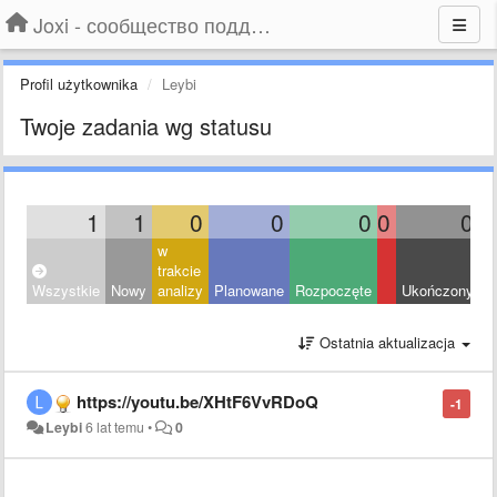
Joxi - сообщество поддержки
Profil użytkownika
Leybi
Twoje zadania wg statusu
1
1
0
0
0
0
0
w
trakcie
Wszystkie
Nowy
analizy
Planowane
Rozpoczęte
Ukończony
O
Ostatnia aktualizacja
https://youtu.be/XHtF6VvRDoQ
-1
Leybi
6 lat temu
•
0