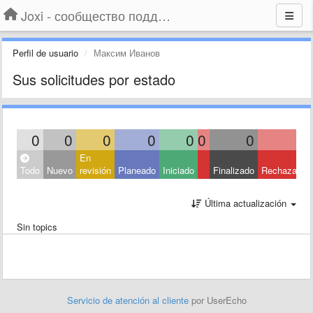
Joxi - сообщество поддержки
Perfil de usuario
Максим Иванов
Sus solicitudes por estado
0
0
0
0
0
0
0
0
En
Todo
Nuevo
revisión
Planeado
Iniciado
Finalizado
Rechazado
Última actualización
Sin topics
Servicio de atención al cliente
por UserEcho