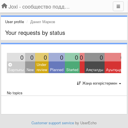
Joxi - сообщество поддержки
User profile
Данил Марков
Your requests by status
0
0
0
0
0
0
0
0
Under
Барлығы
New
review
Planned
Started
Аяқталды
Ауытқыды
Жаңа өзгерістермен
No topics
Customer support service
by UserEcho