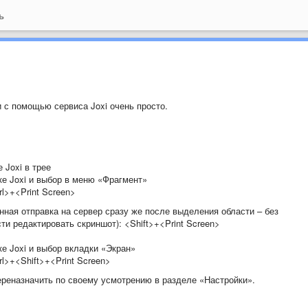
ь
 с помощью сервиса Joxi очень просто.
 Joxi в трее
ке Joxi и выбор в меню «Фрагмент»
l>+<Print Screen>
нная отправка на сервер сразу же после выделения области – без
и редактировать скриншот): <Shift>+<Print Screen>
е Joxi и выбор вкладки «Экран»
l>+<Shift>+<Print Screen>
реназначить по своему усмотрению в разделе «Настройки».