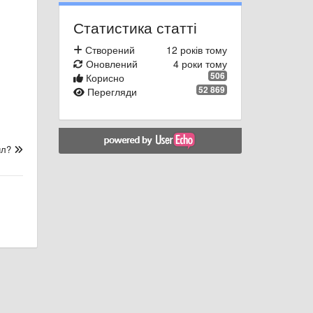
Статистика статті
Створений
12 років тому
Оновлений
4 роки тому
506
Корисно
52 869
Перегляди
йл?