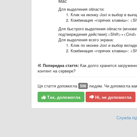
Mac
Для выделения области:
Клик на иконку Joxi и выбор в вы
Комбинация «горячих клавиш»: <S
Для быстрого выделения области (мгнове
подтверждения действия):<Shift>+<Cmd>
Для выделения всего экрана:
Клик по иконке Joxi и выбор вклад
Комбинация «горячих клавиш»: <Sh
Попередна стаття:
Как долго хранится загружен
контент на сервере?
Ця стаття допомогла
506
людям. Чи допомогла вам
Так, допомогла
Ні, не допомогла
Служба під