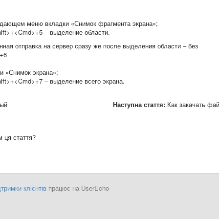
падающем меню вкладки «Снимок фрагмента экрана»;
hift>+<Cmd>+5 – выделение области.
нная отправка на сервер сразу же после выделения области – без
+6
ки «Снимок экрана»;
ift>+<Cmd>+7 – выделение всего экрана.
ный
Наступна стаття:
Как закачать фа
 ця стаття?
тримки клієнтів
працює на UserEcho