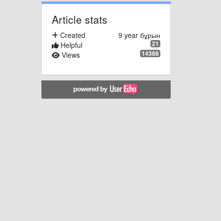
Article stats
Created
9 year бұрын
21
Helpful
14388
Views