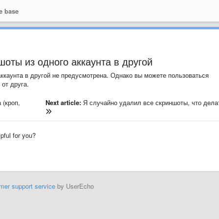
e base
оты из одного аккаунта в другой
аккаунта в другой не предусмотрена. Однако вы можете пользоваться
от друга.
 (кроп,
Next article:
Я случайно удалил все скриншоты, что дела
lpful for you?
mer support service
by UserEcho