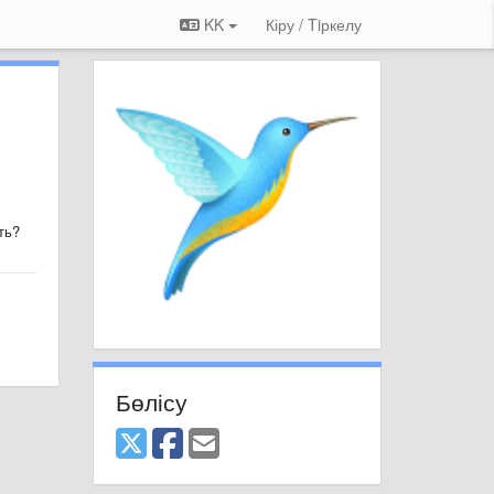
KK
Кіру / Tiркелу
ть?
Бөлісу