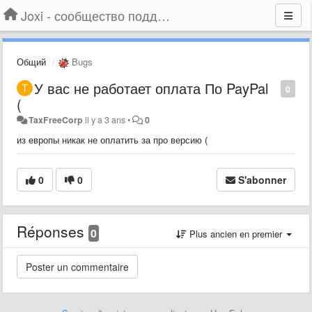
Joxi - сообщество поддержки
Общий
Bugs
У вас не работает оплата По PayPal
0
(
TaxFreeCorp
il y a 3 ans
•
0
из европы никак не оплатить за про версию (
0
0
S'abonner
Réponses
0
Plus ancien en premier