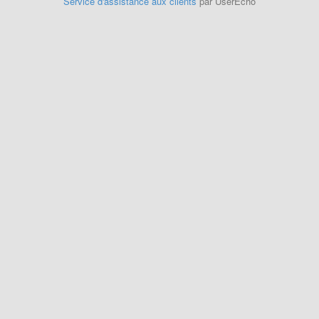
Service d'assistance aux clients
par UserEcho