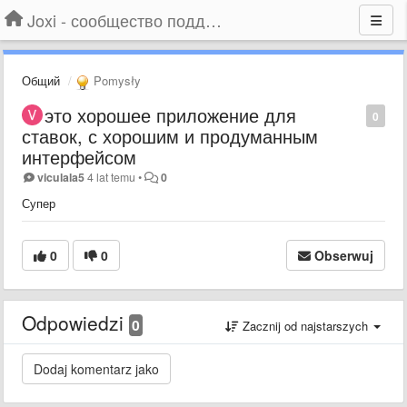
Joxi - сообщество поддержки
Общий
Pomysły
это хорошее приложение для
0
ставок, с хорошим и продуманным
интерфейсом
viculala5
4 lat temu
•
0
Супер
0
0
Obserwuj
Odpowiedzi
0
Zacznij od najstarszych