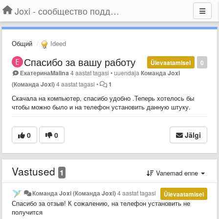
Joxi - сообщество поддержки
Общий
Ideed
Спасибо за вашу работу
Ülevaatamisel
0
ЕкатеринаMalina
4 aastat tagasi
•
uuendaja
Команда Joxi
(Команда Joxi)
4 aastat tagasi
•
1
Скачала на компьютер, спасибо удобно .Теперь хотелось бы
чтобы можно было и на телефон установить данную штуку.
0
0
Jälgi
Vastused
1
Vanemad enne
Команда Joxi (Команда Joxi)
4 aastat tagasi
Ülevaatamisel
Спасибо за отзыв! К сожалению, на телефон установить не
получится