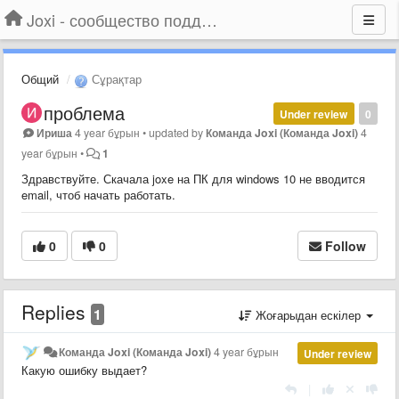
Joxi - сообщество поддержки
Общий
Сұрақтар
проблема
Under review
0
Ириша
4 year бұрын
•
updated by
Команда Joxi (Команда Joxi)
4
year бұрын
•
1
Здравствуйте. Скачала joxe на ПК для windows 10 не вводится
email, чтоб начать работать.
0
0
Follow
Replies
1
Жоғарыдан ескілер
Команда Joxi (Команда Joxi)
4 year бұрын
Under review
Какую ошибку выдает?
|