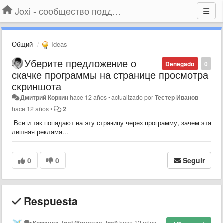
Joxi - сообщество поддержки
Общий
Ideas
Уберите предложение о
Denegado
0
скачке программы на странице просмотра
скриншота
Дмитрий Коркин
hace 12 años
•
actualizado por
Тестер Иванов
hace 12 años
•
2
Все и так попадают на эту страницу через программу, зачем эта
лишняя реклама...
0
0
Seguir
Respuesta
Команда Joxi (Команда Joxi)
hace 12 años