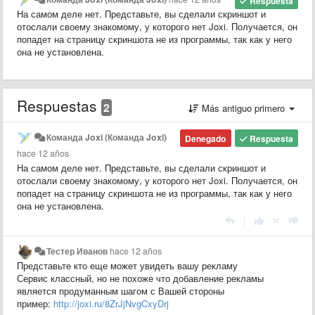
Respuesta
На самом деле нет. Представьте, вы сделали скриншот и
отослали своему знакомому, у которого нет Joxi. Получается, он
попадет на страницу скриншота не из программы, так как у него
она не установлена.
Respuestas
2
Más antiguo primero
Команда Joxi (Команда Joxi)
Denegado
Respuesta
hace 12 años
На самом деле нет. Представьте, вы сделали скриншот и
отослали своему знакомому, у которого нет Joxi. Получается, он
попадет на страницу скриншота не из программы, так как у него
она не установлена.
|
Тестер Иванов
hace 12 años
Представьте кто еще может увидеть вашу рекламу
Сервис классный, но не похоже что добавление рекламы
является продуманным шагом с Вашей стороны
пример:
http://joxi.ru/8ZrJjNvgCxyDrj