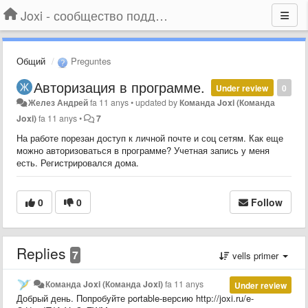
Joxi - сообщество поддержки
Общий
Preguntes
Авторизация в программе.
Under review
0
Желез Андрей
fa 11 anys
•
updated by
Команда Joxi (Команда
Joxi)
fa 11 anys
•
7
На работе порезан доступ к личной почте и соц сетям. Как еще
можно авторизоваться в программе? Учетная запись у меня
есть. Регистрировался дома.
0
0
Follow
Replies
7
vells primer
Команда Joxi (Команда Joxi)
fa 11 anys
Under review
Добрый день. Попробуйте portable-версию
http://joxi.ru/e-