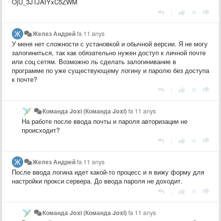
OjU_3JTJAtYxC5ZWM
|
Желез Андрей
fa 11 anys
У меня нет сложности с установкой и обычной версии. Я не могу
залогиниться, так как обязательно нужен доступ к личной почте
или соц сетям. Возможно ль сделать залогинивание в
программе по уже существующему логину и паролю без доступа
к почте?
|
Команда Joxi (Команда Joxi)
fa 11 anys
На работе после ввода почты и пароля авторизации не
происходит?
|
Желез Андрей
fa 11 anys
После ввода логина идет какой-то процесс и я вижу форму для
настройки прокси сервера. До ввода пароля не доходит.
|
Команда Joxi (Команда Joxi)
fa 11 anys