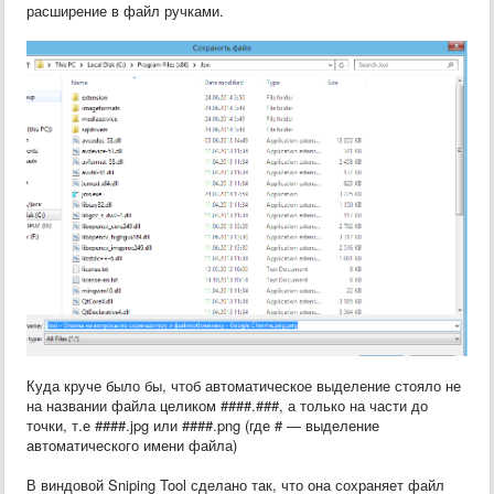
расширение в файл ручками.
Куда круче было бы, чтоб автоматическое выделение стояло не
на названии файла целиком ####.###, а только на части до
точки, т.е ####.jpg или ####.png (где # — выделение
автоматического имени файла)
В виндовой Sniping Tool сделано так, что она сохраняет файл