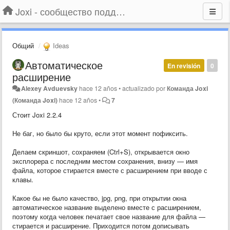
Joxi - сообщество поддержки
Общий
Ideas
Автоматическое
En revisión
0
расширение
Alexey Avduevsky
hace 12 años
•
actualizado por
Команда Joxi
(Команда Joxi)
hace 12 años
•
7
Стоит Joxi 2.2.4
Не баг, но было бы круто, если этот момент пофиксить.
Делаем скриншот, сохраняем (Ctrl+S), открывается окно
эксплорера с последним местом сохранения, внизу — имя
файла, которое стирается вместе с расширением при вводе с
клавы.
Какое бы не было качество, jpg, png, при открытии окна
автоматическое название выделено вместе с расширением,
поэтому когда человек печатает свое название для файла —
стирается и расширение. Приходится потом дописывать