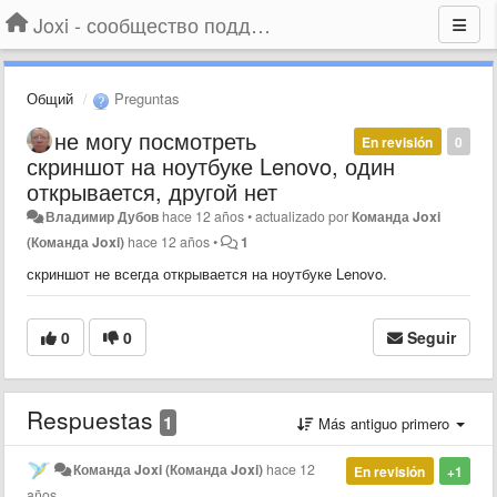
Joxi - сообщество поддержки
Общий
Preguntas
не могу посмотреть
En revisión
0
скриншот на ноутбуке Lenovo, один
открывается, другой нет
Владимир Дубов
hace 12 años
•
actualizado por
Команда Joxi
(Команда Joxi)
hace 12 años
•
1
скриншот не всегда открывается на ноутбуке Lenovo.
0
0
Seguir
Respuestas
1
Más antiguo primero
Команда Joxi (Команда Joxi)
hace 12
En revisión
+1
años