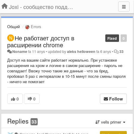
Joxi - сообщество поддержки
Общий
Errors
Не работает доступ в
Fixed
0
расширении chrome
Noname
fa 11 anys
•
updated by
aleks helloween
fa 6 anys
•
33
Доступ на вашем сайте работает нормально. При установке
расширения на хром и логине в самом расширение - пароль не
совпадает! Ввожу точно такие же данные - что за бред,
пробовал 5 раз с интервалом в 10-15 минут после смены пароля
- ничего не помогает
0
0
Follow
Replies
33
vells primer