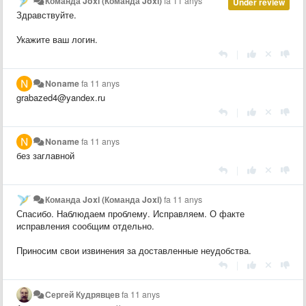
Команда Joxi (Команда Joxi)
fa 11 anys
Under review
Здравствуйте.
Укажите ваш логин.
|
Noname
fa 11 anys
grabazed4@yandex.ru
|
Noname
fa 11 anys
без заглавной
|
Команда Joxi (Команда Joxi)
fa 11 anys
Спасибо. Наблюдаем проблему. Исправляем. О факте
исправления сообщим отдельно.
Приносим свои извинения за доставленные неудобства.
|
Сергей Кудрявцев
fa 11 anys