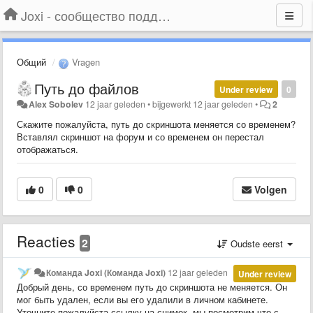
Joxi - сообщество поддержки
Общий
Vragen
Путь до файлов
Under review
0
Alex Sobolev
12 jaar geleden
•
bijgewerkt
12 jaar geleden
•
2
Скажите пожалуйста, путь до скриншота меняется со временем?
Вставлял скриншот на форум и со временем он перестал
отображаться.
0
0
Volgen
Reacties
2
Oudste eerst
Команда Joxi (Команда Joxi)
12 jaar geleden
Under review
Добрый день, со временем путь до скриншота не меняется. Он
мог быть удален, если вы его удалили в личном кабинете.
Уточните пожалуйста ссылку на снимок, мы посмотрим что с