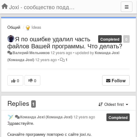
Joxi - сообщество поддержки
Общий
Ideas
Я по ошибке удалил часть
Completed
0
файлов Вашей программы. Что делать?
Валерий Мельников
12 years ago
•
updated by
Команда Joxi
(Команда Joxi)
12 years ago
•
1
0
0
Follow
Replies
1
Oldest first
Команда Joxi (Команда Joxi)
12 years ago
Completed
Здравствуйте.
Скачайте программу повторно с сайте joxi.ru.