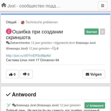
Joxi - сообщество поддержки
Общий
Technische problemen
Ошибка при создании
Started
0
скриншота
Zaharchenko
12 jaar geleden
•
bijgewerkt door
Команда Joxi
(Команда Joxi)
12 jaar geleden
•
6
http://joxi.ru/4XYmEP3xiMpr6d
Система Linux mint 17 Cinnamon 64
0
0
Volgen
Antwoord
Команда Joxi (Команда Joxi)
12 jaar geleden
Antwoord
Добрый день. Не могли бы вы скинуть лог ошибки, указанный