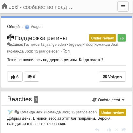
Joxi - сообщество поддержки
Общий
Vragen
Поддержка ретины
Under review
+6
Динар Галимов
12 jaar geleden
•
bijgewerkt door
Команда Joxi
(Команда Joxi)
12 jaar geleden
•
1
Так и не появилась поддержка ретины. Когда ждать?
6
0
Volgen
Reacties
1
Oudste eerst
Команда Joxi (Команда Joxi)
12 jaar geleden
Under review
Добрый день. В новой версии этот баг поправим. Версия
находится в фазе тестирования.
|