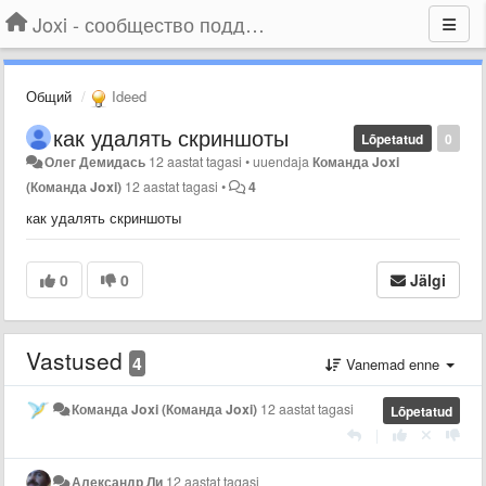
Joxi - сообщество поддержки
Общий
Ideed
как удалять скриншоты
Lõpetatud
0
Олег Демидась
12 aastat tagasi
•
uuendaja
Команда Joxi
(Команда Joxi)
12 aastat tagasi
•
4
как удалять скриншоты
0
0
Jälgi
Vastused
4
Vanemad enne
Команда Joxi (Команда Joxi)
12 aastat tagasi
Lõpetatud
|
Александр Ли
12 aastat tagasi