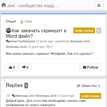
Joxi - сообщество поддержки
Общий
Ideas
Как закачать скриншот в
Under review
0
Word файл?
Баир Гомбожапов
12 years ago
•
updated by
Команда Joxi
(Команда Joxi)
12 years ago
•
1
Мне нужно закачать скриншот Wordфайл, Как это сделать?
0
0
Follow
Replies
1
Oldest first
Команда Joxi (Команда Joxi)
12 years ago
Under review
Добрый день. Для этого вам необходимо скачать само
изображение из своего скриншота