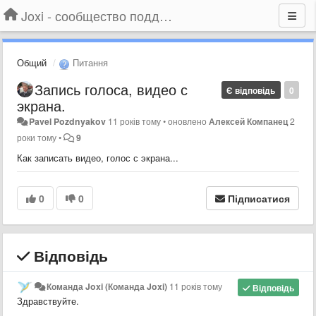
Joxi - сообщество поддержки
Общий
Питання
Запись голоса, видео с
Є відповідь
0
экрана.
Pavel Pozdnyakov
11 років тому
•
оновлено
Алексей Компанец
2
роки тому
•
9
Как записать видео, голос с экрана...
0
0
Підписатися
Відповідь
Команда Joxi (Команда Joxi)
11 років тому
Відповідь
Здравствуйте.