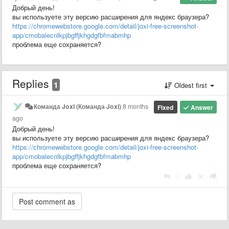
Добрый день!
вы используете эту версию расширения для яндекс браузера?
https://chromewebstore.google.com/detail/joxi-free-screenshot-
app/cmobalecnlkpjbgffjkhgdgfbfmabmhp
проблема еще сохраняется?
Replies
1
Oldest first
Команда Joxi (Команда Joxi)
8 months
Fixed
Answer
ago
Добрый день!
вы используете эту версию расширения для яндекс браузера?
https://chromewebstore.google.com/detail/joxi-free-screenshot-
app/cmobalecnlkpjbgffjkhgdgfbfmabmhp
проблема еще сохраняется?
|