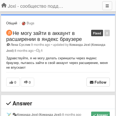
Joxi - сообщество поддержки
Общий
Bugs
Не могу зайти в аккаунт в
Fixed
0
расширении в яндекс браузере
Лена Суслик
9 months ago
•
updated by
Команда Joxi (Команда
Joxi)
8 months ago
•
1
Здравствуйте, я не могу делать скриншоты через яндекс
браузер, пытаюсь зайти в свой аккаунт через расширение, меня
не впускают
0
0
Follow
Answer
Команда Joxi (Команда Joxi)
8 months ago
Answer