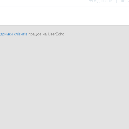
Відповісти
|
тримки клієнтів
працює на UserEcho