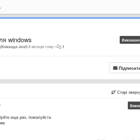
ь
ля windows
Виконано
(Команда Joxi)
8 місяців тому
•
1
Підписат
Старі звер
у
Вико
буйте еще раз, пожалуйста
ows