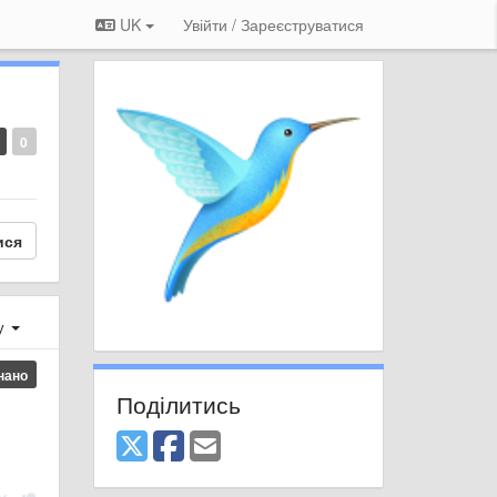
UK
Увійти / Зареєструватися
0
ися
ху
нано
Поділитись