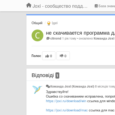
Joxi - сообщество поддержки
База знан
Общий
Ідеї
не скачивается программа д
citrond
1 рік тому
•
оновлено
Команда Joxi 
Голос
0
0
Відповіді
1
Команда Joxi (Команда Joxi)
8 місяців том
Здравствуйте!
Ошибка со скачиванием исправлена, попро
https://joxi.ru/download/win
ссылка для wind
https://joxi.ru/download/mac
ссылка для mac