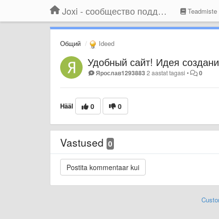
Joxi - сообщество поддержки
Teadmiste
Общий
Ideed
Удобный сайт! Идея создани
Ярослав1293883
2 aastat tagasi
•
0
Hääl
0
0
Vastused
0
Custo