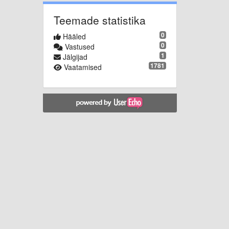
Teemade statistika
0
Hääled
0
Vastused
1
Jälgijad
1781
Vaatamised