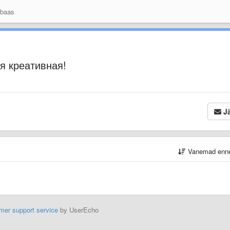
 baas
я креативная!
Jä
Vanemad enn
mer support service
by UserEcho