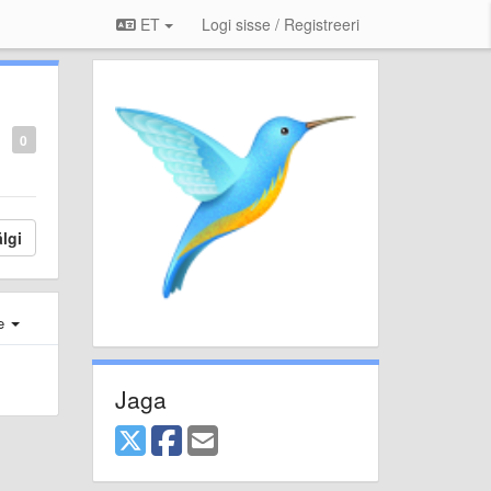
ET
Logi sisse / Registreeri
0
lgi
e
Jaga