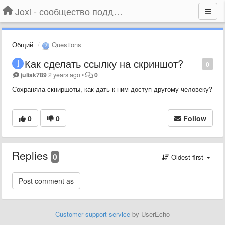
Joxi - сообщество поддержки
Общий
Questions
Как сделать ссылку на скриншот?
0
juliak789
2 years ago
•
0
Сохраняла скниршоты, как дать к ним доступ другому человеку?
0
0
Follow
Replies
0
Oldest first
Customer support service
by UserEcho