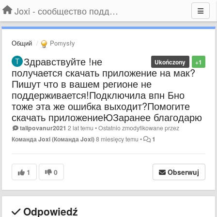
Joxi - сообщество поддержки
Общий
Pomysły
Здравствуйте !не
Ukończony
+1
получается скачать приложение на мак?
Пишут что в вашем регионе не
поддерживается!Подключила впн Бно
тоже эта же ошибка выходит?Помогите
скачать приложениеЮЗаранее благодарю
talipovanur2021
2 lat temu
•
Ostatnio zmodyfikowane przez
Команда Joxi (Команда Joxi)
8 miesięcy temu
•
1
1
0
Obserwuj
Odpowiedź