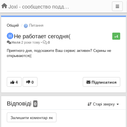
Joxi - сообщество поддержки
Общий
Питання
Не работает сегодня(
+4
Неля
2 роки тому
•
0
Приятного дня, подскажите Ваш сервис активен? Скрины не
открываются((
4
0
Підписатися
Відповіді
0
Старі зверху