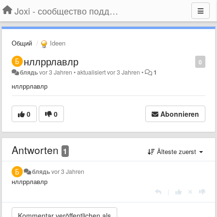
Joxi - сообщество поддержки
Общий
Ideen
нллррлавлр
0
блядь
vor 3 Jahren
•
aktualisiert
vor 3 Jahren
•
1
нллррлавлр
0
0
Abonnieren
Antworten
1
Älteste zuerst
блядь
vor 3 Jahren
нллррлавлр
|