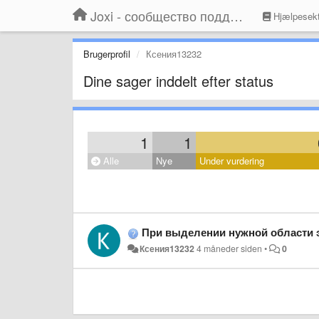
Joxi - сообщество поддержки
Hjælpesekt
Brugerprofil
Ксения13232
Dine sager inddelt efter status
1
1
Alle
Nye
Under vurdering
При выделении нужной области э
Ксения13232
4 måneder siden
•
0