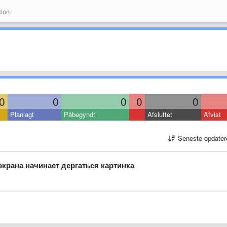
ion
0
0
0
0
0
Planlagt
Påbegyndt
Afsluttet
Afvist
Seneste opdater
крана начинает дергаться картинка