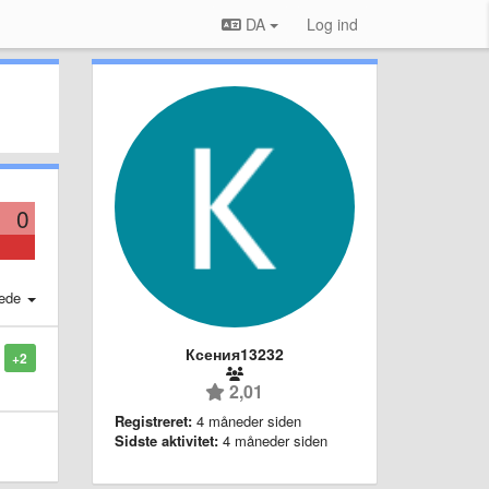
DA
Log ind
0
ede
Ксения13232
+2
2,01
Registreret:
4 måneder siden
Sidste aktivitet:
4 måneder siden