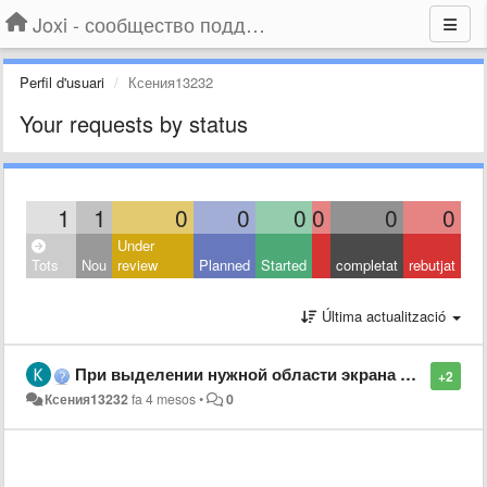
Joxi - сообщество поддержки
Perfil d'usuari
Ксения13232
Your requests by status
1
1
0
0
0
0
0
0
Under
Tots
Nou
review
Planned
Started
completat
rebutjat
Última actualització
При выделении нужной области экрана начинает дергаться картинка
+2
Ксения13232
fa 4 mesos
•
0