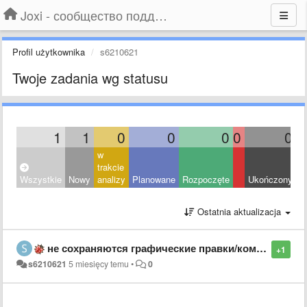
Joxi - сообщество поддержки
Profil użytkownika
s6210621
Twoje zadania wg statusu
1
1
0
0
0
0
0
w
trakcie
Wszystkie
Nowy
analizy
Planowane
Rozpoczęte
Ukończony
O
Ostatnia aktualizacja
не сохраняются графические правки/комменты/фигуры
+1
s6210621
5 miesięcy temu
•
0