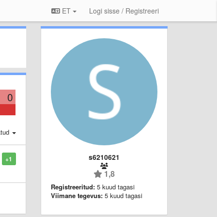
ET
Logi sisse / Registreeri
0
atud
s6210621
+1
1,8
Registreeritud:
5 kuud tagasi
Viimane tegevus:
5 kuud tagasi