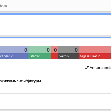
 baas
0
0
0
0
vandatud
Started
valmis
tagasi lükatud
Viimati uuend
авки/комменты/фигуры