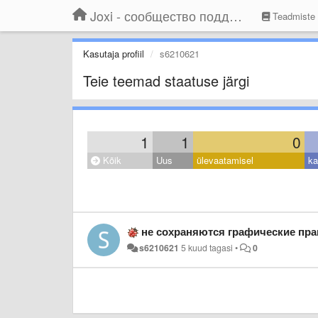
Joxi - сообщество поддержки
Teadmiste
Kasutaja profiil
s6210621
Teie teemad staatuse järgi
1
1
0
Kõik
Uus
ülevaatamisel
ka
не сохраняются графические пр
s6210621
5 kuud tagasi
•
0