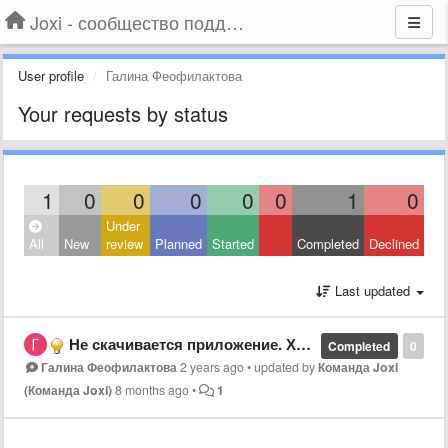
Joxi - сообщество поддержки
User profile
Галина Феофилактова
Your requests by status
1
0
0
0
0
0
1
0
Under
All
New
review
Planned
Started
Completed
Declined
Last updated
Не скачивается приложение. Хелп!
Completed
0
Галина Феофилактова
2 years ago
•
updated by
Команда Joxi
(Команда Joxi)
8 months ago
•
1