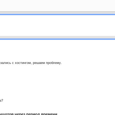
зались с хостингом, решаем проблему.
а?
иншотов через период времени