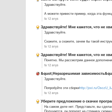
Здравствуйте.
А можете привести пример, когда эта функ
fa 12 anys
Здравствуйте! Мне кажется, что не хв
Здравствуйте.
Скажите, а скажите, зачем бы такой инстру
fa 12 anys
Здравствуйте! Мне кажется, что не хв
Понятно. Мы рассмотрим данное дополнение
fa 12 anys
&quot;Неразрешимая зависимость&quo
Здравствуйте.
Попробуйте эти сборки
http://joxi.ru/OsczU
fa 12 anys
Уберите предложение о скачке прогр
На самом деле нет. Представьте, вы сделал
Получается, он попадет на страницу скриншо