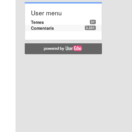
User menu
Temes
31
Comentaris
3.351