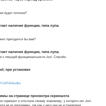
ция будет полезна?
атает наличия функции, типа лупа.
мент пригодился бы вам?
атает наличия функции, типа лупа.
 к текущей функциональности Joxi. Спасибо.
t; при установке
_3JTJAPdHwudbo
аммы на странице просмотра скриншота
и скриншот и отослали своему знакомому, у которого нет Joxi.
та не из программы, так как у него она не установлена.