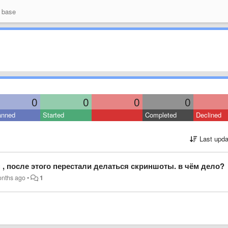
 base
0
0
0
0
anned
Started
Completed
Declined
Last upda
, после этого перестали делаться скриншоты. в чём дело?
onths ago
•
1