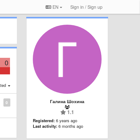
EN
Sign in / Sign up
0
ted
Галина Шохина
0
1.1
Registered:
6 years ago
Last activity:
6 months ago