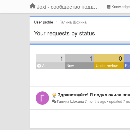
Joxi - сообщество поддержки
Knowledge
User profile
Галина Шохина
Your requests by status
1
1
0
All
New
Under review
Pl
Здравствуйте! Я подключила впн 
Галина Шохина
7 months ago
•
updated
7 m