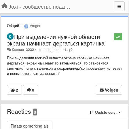
Joxi - сообщество поддержки
Общий
Vragen
При выделении нужной области
+2
экрана начинает дергаться картинка
Ксения13232
4 maand geleden
•
0
При выделении нужной области экрана картинка начинает
дергаться, экран начинает то затемняться, то становится
светлым, поле с галочкой и сохранением/копированием исчезает
и появляется. Как исправить?
2
0
Volgen
Reacties
0
Oudste eerst