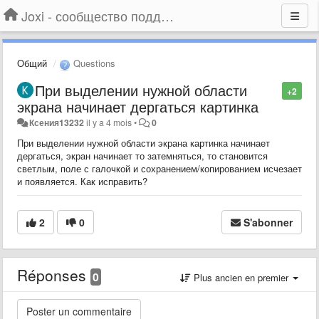
Joxi - сообщество поддержки
Общий
Questions
При выделении нужной области
+2
экрана начинает дергаться картинка
Ксения13232
il y a 4 mois
•
0
При выделении нужной области экрана картинка начинает
дергаться, экран начинает то затемняться, то становится
светлым, поле с галочкой и сохранением/копированием исчезает
и появляется. Как исправить?
2
0
S'abonner
Réponses
0
Plus ancien en premier